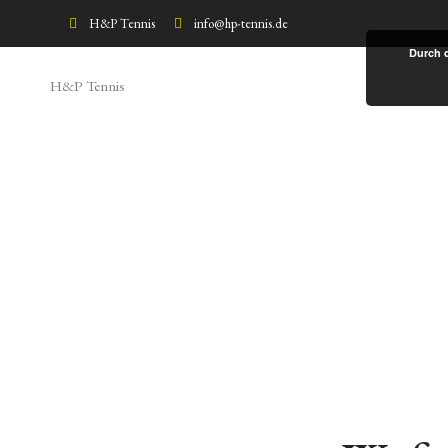
H&P Tennis
info@hp-tennis.de
Fancy text
Durch 
H&P Tennis