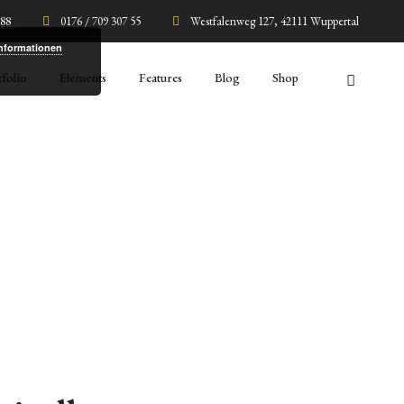
 88
0176 / 709 307 55
Westfalenweg 127, 42111 Wuppertal
Home
Fancy text
Informationen
tfolio
Elements
Features
Blog
Shop