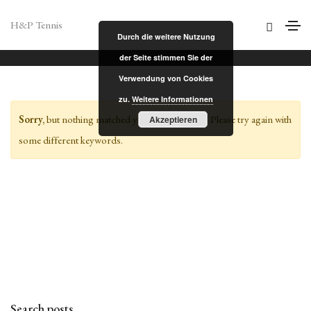
Design
H&P Tennis
Durch die weitere Nutzung
Home
Design
der Seite stimmen Sie der
Verwendung von Cookies
zu.
Weitere Informationen
Sorry,
but nothing matched your search terms. Please try again with
Akzeptieren
some different keywords.
Search posts