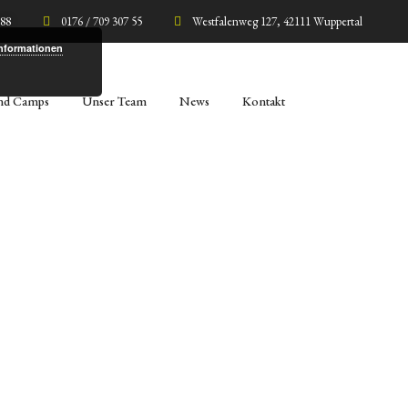
 88
0176 / 709 307 55
Westfalenweg 127, 42111 Wuppertal
Home
Markus Hoppe
Informationen
und Camps
Unser Team
News
Kontakt