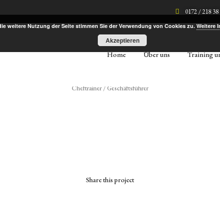
0172 / 218 38
die weitere Nutzung der Seite stimmen Sie der Verwendung von Cookies zu.
Weitere 
Akzeptieren
"Staatlich geprüfter Tennislehrer" (VDT)
Home
Über uns
Training 
DTB-C-Lizenz Leistungssport
DTB-B-Lizenz Leistungssport
Markus Hoppe
Cheftrainer / Geschäftsführer
Share this project